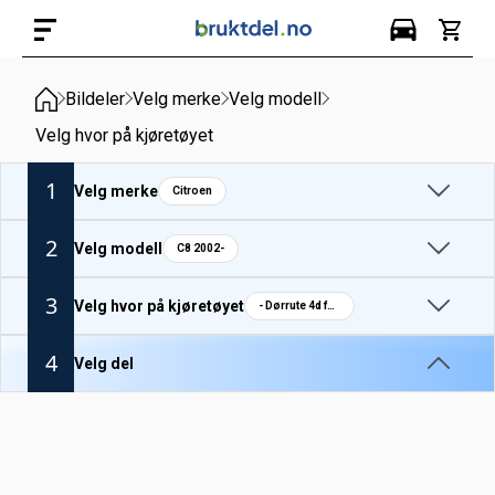
Bildeler
Velg merke
Velg modell
Velg hvor på kjøretøyet
1
Velg merke
Citroen
2
Velg modell
C8 2002-
3
Velg hvor på kjøretøyet
- Dørrute 4d foran venstre
4
Velg del