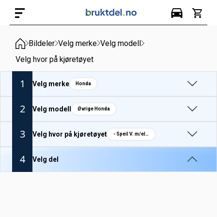
Bildeler
Velg merke
Velg modell
Velg hvor på kjøretøyet
1
Velg merke
Honda
2
Velg modell
Øvrige Honda
3
Velg hvor på kjøretøyet
- Speil V. m/el. justering
4
Velg del