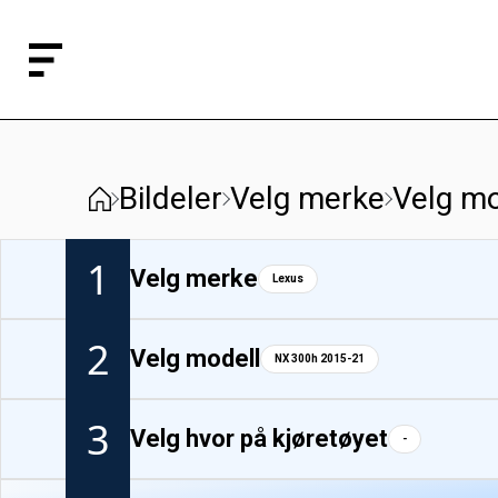
Bildeler
Velg merke
Velg mo
1
Velg merke
Lexus
2
Velg modell
NX 300h 2015-21
3
Velg hvor på kjøretøyet
-