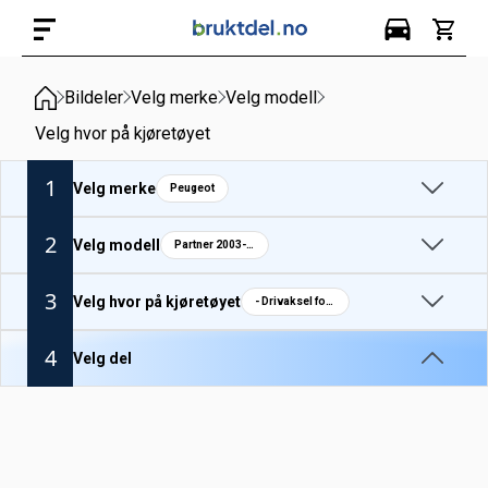
Bildeler
Velg merke
Velg modell
Velg hvor på kjøretøyet
1
Velg merke
Peugeot
2
Velg modell
Partner 2003-08
3
Velg hvor på kjøretøyet
- Drivaksel foran venstre
4
Velg del