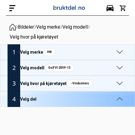
Bildeler
Velg merke
Velg modell
Velg hvor på kjøretøyet
1
Velg merke
VW
2
Velg modell
Golf VI 2009-13
3
Velg hvor på kjøretøyet
- Vindusheis
4
Velg del