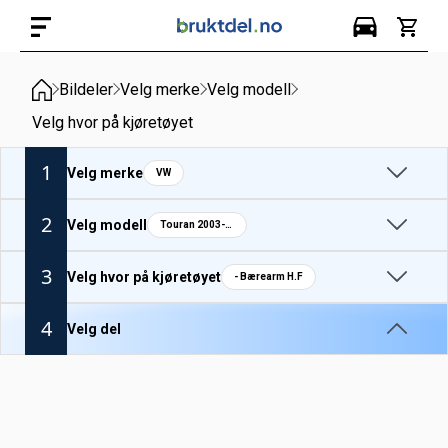
Bildeler
Velg merke
Velg modell
Velg hvor på kjøretøyet
1
Velg merke
VW
2
Velg modell
Touran 2003-10
3
Velg hvor på kjøretøyet
- Bærearm H.F
4
Velg del