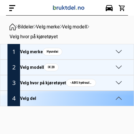
Bildeler
Velg merke
Velg modell
Velg hvor på kjøretøyet
1
Velg merke
Hyundai
2
Velg modell
IX 20
3
Velg hvor på kjøretøyet
- ABS hydraulikkaggregat
4
Velg del