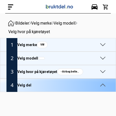
Bildeler
Velg merke
Velg modell
Velg hvor på kjøretøyet
1
Velg merke
VW
2
Velg modell
3
Velg hvor på kjøretøyet
- Airbag beltestrammer H
4
Velg del