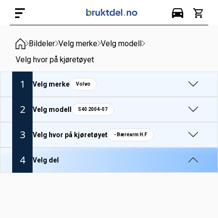
Bildeler
Velg merke
Velg modell
Velg hvor på kjøretøyet
1
Velg merke
Volvo
2
Velg modell
S40 2004-07
3
Velg hvor på kjøretøyet
- Bærearm H.F
4
Velg del