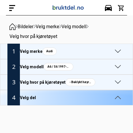
Bildeler
Velg merke
Velg modell
Velg hvor på kjøretøyet
1
Velg merke
Audi
2
Velg modell
A6 / S6 1997-04
3
Velg hvor på kjøretøyet
- Baklykt høyre pæreholder
4
Velg del