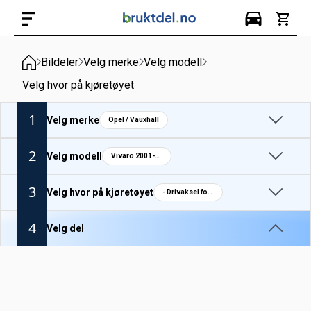
Bildeler
Velg merke
Velg modell
Velg hvor på kjøretøyet
1
Velg merke
Opel / Vauxhall
2
Velg modell
Vivaro 2001-14
3
Velg hvor på kjøretøyet
- Drivaksel foran venstre
4
Velg del