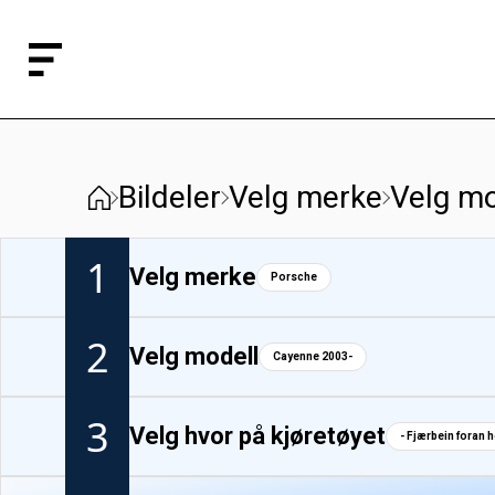
Bildeler
Velg merke
Velg mo
1
Velg merke
Porsche
2
Velg modell
Cayenne 2003-
3
Velg hvor på kjøretøyet
- Fjærbein foran 