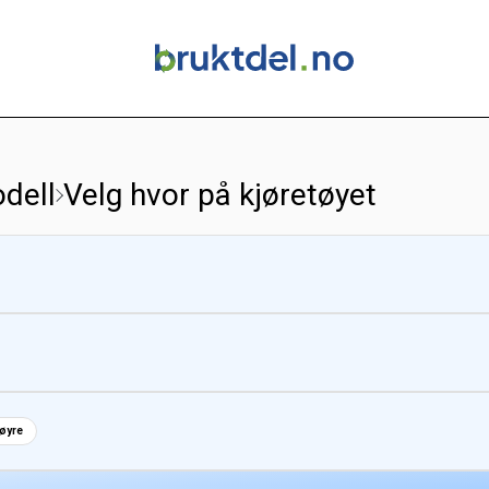
dell
Velg hvor på kjøretøyet
høyre