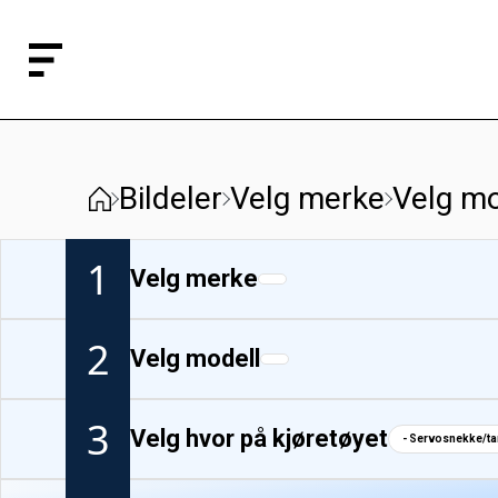
Bildeler
Velg merke
Velg mo
1
Velg merke
2
Velg modell
3
Velg hvor på kjøretøyet
- Servosnekke/ta