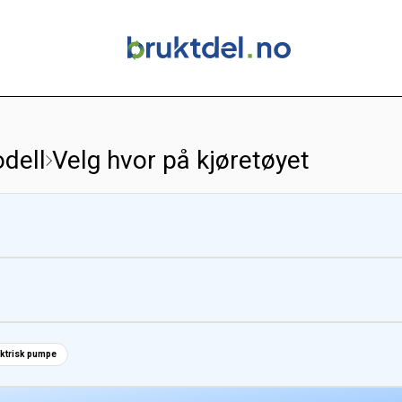
dell
Velg hvor på kjøretøyet
ektrisk pumpe