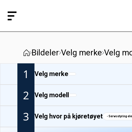
Bildeler
Velg merke
Velg mo
1
Velg merke
2
Velg modell
3
Velg hvor på kjøretøyet
- Servostyring el