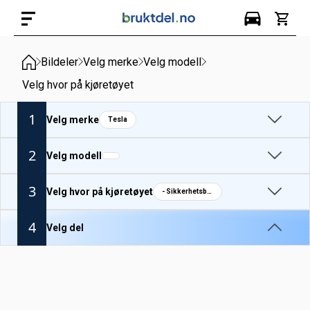
Bildeler
Velg merke
Velg modell
Velg hvor på kjøretøyet
1
Velg merke
Tesla
2
Velg modell
3
Velg hvor på kjøretøyet
- Sikkerhetsbelte foran H.
4
Velg del