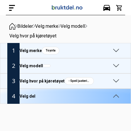
Bildeler
Velg merke
Velg modell
Velg hvor på kjøretøyet
1
Velg merke
Toyota
2
Velg modell
3
Velg hvor på kjøretøyet
- Speil justeringsbryter
4
Velg del