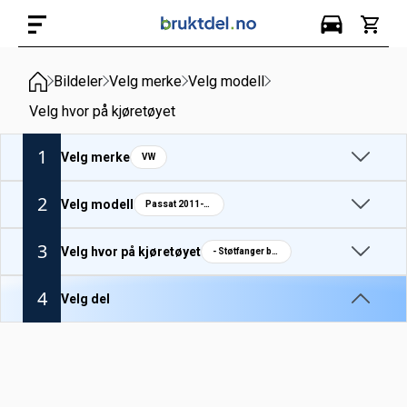
Bildeler
Velg merke
Velg modell
Velg hvor på kjøretøyet
1
Velg merke
VW
2
Velg modell
Passat 2011-14
3
Velg hvor på kjøretøyet
- Støtfanger bak deform.elemnt
4
Velg del