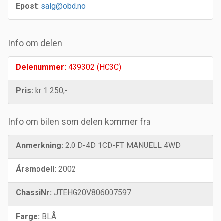
Epost:
salg@obd.no
Info om delen
Delenummer:
439302 (HC3C)
Pris:
kr 1 250,-
Info om bilen som delen kommer fra
Anmerkning:
2.0 D-4D 1CD-FT MANUELL 4WD
Årsmodell:
2002
ChassiNr:
JTEHG20V806007597
Farge:
BLÅ