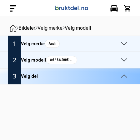
Bildeler
Velg merke
Velg modell
1
Velg merke
Audi
2
Velg modell
A6 / S6 2005-10
3
Velg del