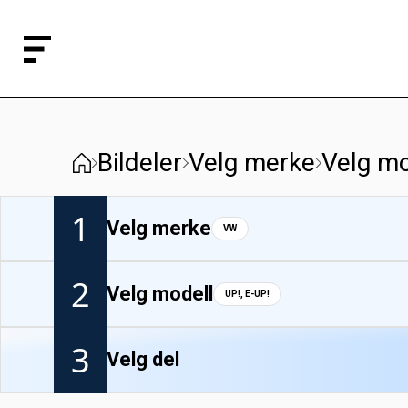
Bildeler
Velg merke
Velg mo
1
Velg merke
VW
2
Velg modell
UP!, E-UP!
3
Velg del