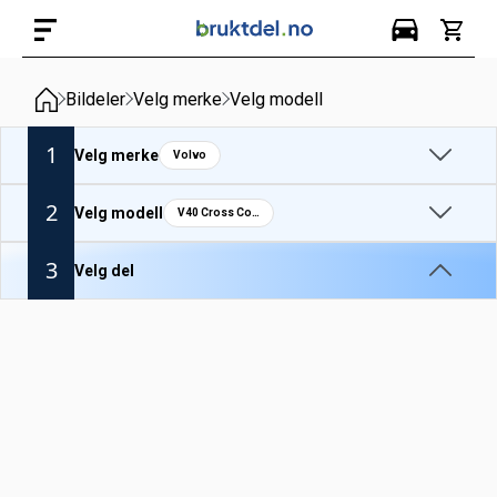
Bildeler
Velg merke
Velg modell
1
Velg merke
Volvo
2
Velg modell
V40 Cross Country 2013-19
3
Velg del