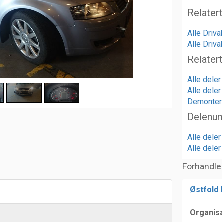
Relater
Alle Driv
Alle Driva
Relater
Alle deler
Alle deler
Demonteri
Delenu
Alle del
Alle dele
Forhandle
Østfold
Organis