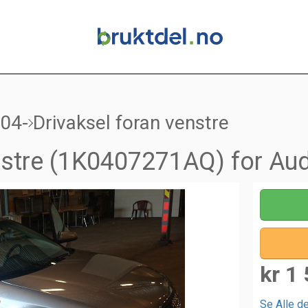
004-
Drivaksel foran venstre
nstre (1K0407271AQ) for Aud
kr 1 
Se Alle de