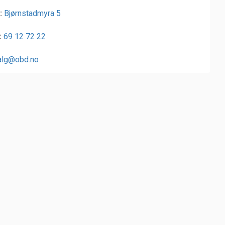
:
Bjørnstadmyra 5
:
69 12 72 22
alg@obd.no