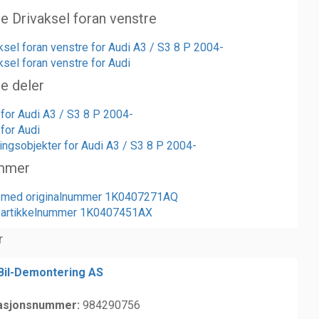
te Drivaksel foran venstre
aksel foran venstre for Audi A3 / S3 8 P 2004-
ksel foran venstre for Audi
te deler
 for Audi A3 / S3 8 P 2004-
 for Audi
ngsobjekter for Audi A3 / S3 8 P 2004-
mmer
er med originalnummer 1K0407271AQ
r artikkelnummer 1K0407451AX
r
 Bil-Demontering AS
asjonsnummer:
984290756