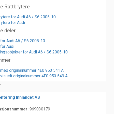
te Rattbrytere
brytere for Audi A6 / S6 2005-10
rytere for Audi
te deler
r for Audi A6 / S6 2005-10
 for Audi
ngsobjekter for Audi A6 / S6 2005-10
mmer
r med originalnummer 4E0 953 541 A
r visuelt originalnummer 4F0 953 549 A
r
ntering Innlandet AS
asjonsnummer:
969030179