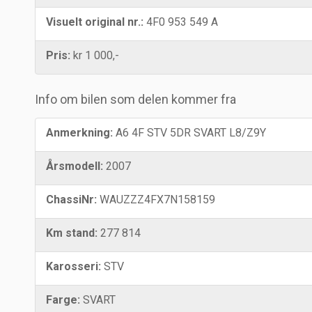
Visuelt original nr.:
4F0 953 549 A
Pris:
kr 1 000,-
Info om bilen som delen kommer fra
Anmerkning:
A6 4F STV 5DR SVART L8/Z9Y
Årsmodell:
2007
ChassiNr:
WAUZZZ4FX7N158159
Km stand:
277 814
Karosseri:
STV
Farge:
SVART