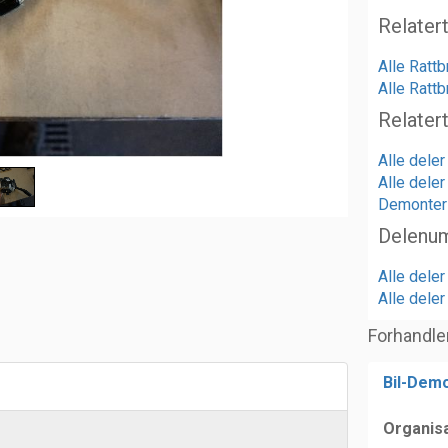
Relater
Alle Ratt
Alle Rattb
Relater
Alle dele
Alle deler
Demonteri
Delenu
Alle dele
Alle dele
Forhandle
Bil-Demo
Organis