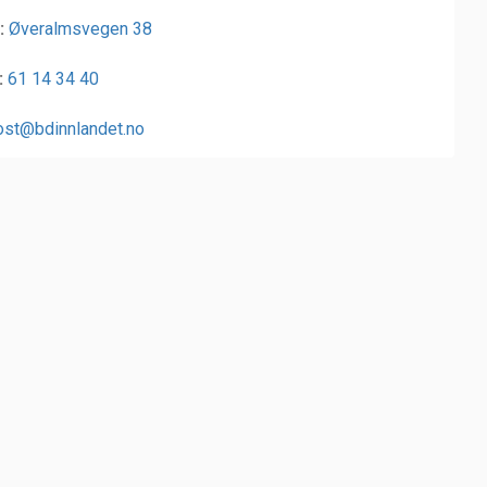
:
Øveralmsvegen 38
:
61 14 34 40
ost@bdinnlandet.no