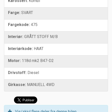
Karosseri:
Kombi
Farge:
SVART
Fargekode:
475
Interiør:
GRÅTT STOFF M/B
Interiørkode:
HAAT
Motor:
118d mk2 B47-D2
Drivstoff:
Diesel
Girkasse:
MANUELL 4WD
Vis/skjul flere deler fra denne bilen