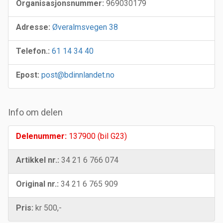
Organisasjonsnummer:
969030179
Adresse:
Øveralmsvegen 38
Telefon.:
61 14 34 40
Epost:
post@bdinnlandet.no
Info om delen
Delenummer:
137900 (bil G23)
Artikkel nr.:
34 21 6 766 074
Original nr.:
34 21 6 765 909
Pris:
kr 500,-