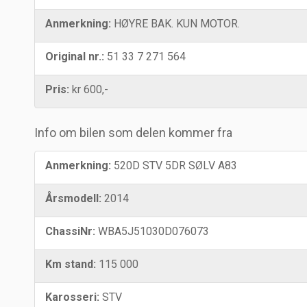
Anmerkning:
HØYRE BAK. KUN MOTOR.
Original nr.:
51 33 7 271 564
Pris:
kr 600,-
Info om bilen som delen kommer fra
Anmerkning:
520D STV 5DR SØLV A83
Årsmodell:
2014
ChassiNr:
WBA5J51030D076073
Km stand:
115 000
Karosseri:
STV