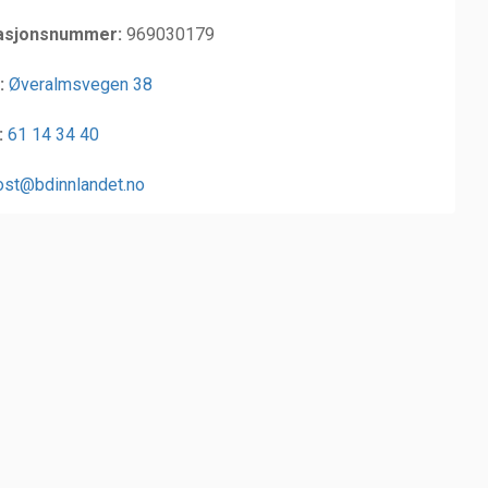
asjonsnummer:
969030179
:
Øveralmsvegen 38
:
61 14 34 40
ost@bdinnlandet.no