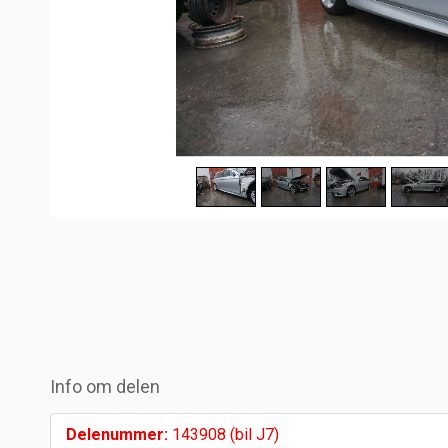
Info om delen
Delenummer:
143908 (bil J7)