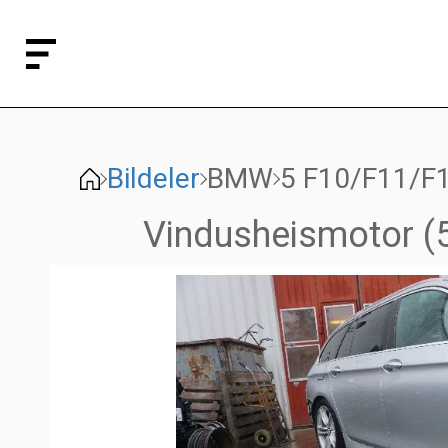
Bildeler
BMW
5 F10/F11/F
Vindusheismotor (