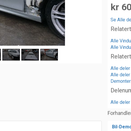
kr 6
Se Alle de
Relater
Alle Vin
Alle Vind
Relater
Alle dele
Alle dele
Demonter
Delenu
Alle dele
Forhandle
Bil-Demo