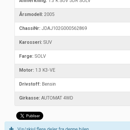
Anmerkning:
1.3 K SUV 5DR SOLV
Årsmodell:
2005
ChassiNr:
JDAJ102G000562869
Karosseri:
SUV
Farge:
SOLV
Motor:
1.3 K3-VE
Drivstoff:
Bensin
Girkasse:
AUTOMAT 4WD
Vis/skjul flere deler fra denne bilen