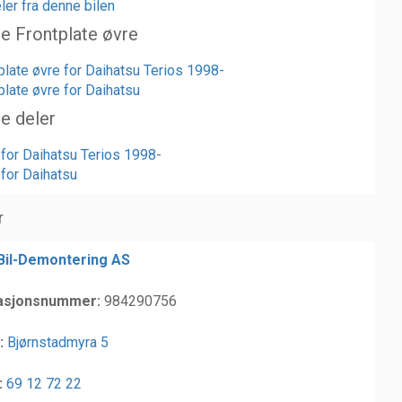
ler fra denne bilen
te Frontplate øvre
plate øvre for Daihatsu Terios 1998-
plate øvre for Daihatsu
te deler
 for Daihatsu Terios 1998-
 for Daihatsu
r
 Bil-Demontering AS
asjonsnummer:
984290756
:
Bjørnstadmyra 5
:
69 12 72 22