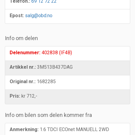
Telefon.:
69 12 72 22
Epost:
salg@obd.no
Info om delen
Delenummer:
402838 (IF4B)
Artikkel nr.:
3M513B437DAG
Original nr.:
1682285
Pris:
kr 712,-
Info om bilen som delen kommer fra
Anmerkning:
1.6 TDCI ECOnet MANUELL 2WD