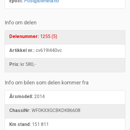
Epost:
Post@bilmeta.no
Info om delen
Delenummer:
1255 (5)
Artikkel nr.:
cv619l440vc
Pris:
kr 580,-
Info om bilen som delen kommer fra
Årsmodell:
2014
ChassiNr:
WF0KXXGCBKDK86608
Km stand:
151 811