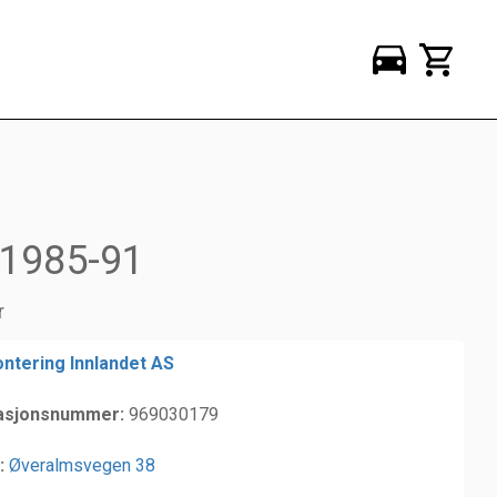
o 1985-91
r
ntering Innlandet AS
asjonsnummer:
969030179
:
Øveralmsvegen 38