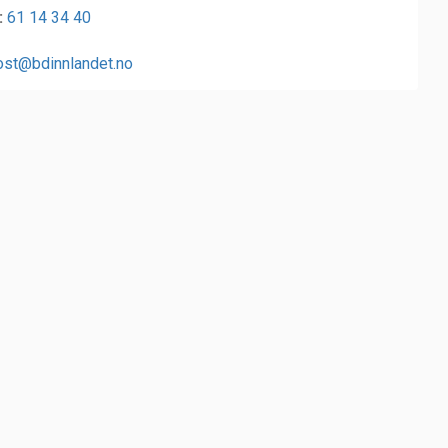
:
61 14 34 40
ost@bdinnlandet.no