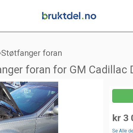
Støtfanger foran
anger foran for GM Cadillac D
kr 3 
Se Alle de