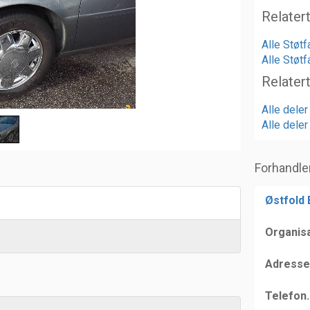
Relater
Alle Støtf
Alle Støt
Relater
Alle deler
Alle dele
Forhandle
Østfold
Organis
Adresse
Telefon.