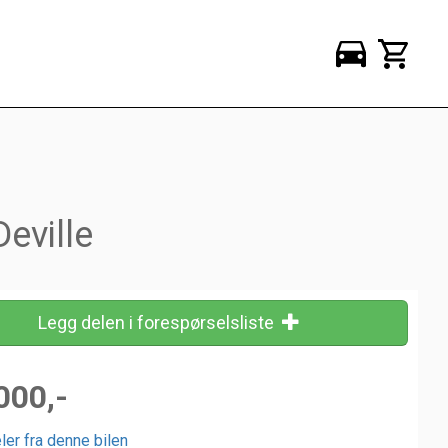
eville
Legg delen i forespørselsliste
000,-
ler fra denne bilen