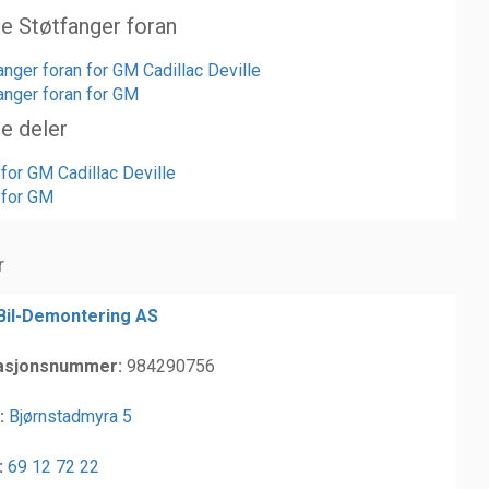
te Støtfanger foran
anger foran for GM Cadillac Deville
fanger foran for GM
te deler
 for GM Cadillac Deville
r for GM
r
 Bil-Demontering AS
asjonsnummer:
984290756
:
Bjørnstadmyra 5
:
69 12 72 22