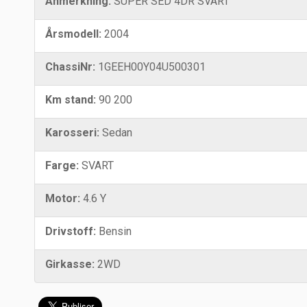
Anmerkning:
SUPER SED 4DR SVART
Årsmodell:
2004
ChassiNr:
1GEEH00Y04U500301
Km stand:
90 200
Karosseri:
Sedan
Farge:
SVART
Motor:
4.6 Y
Drivstoff:
Bensin
Girkasse:
2WD