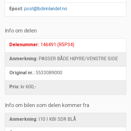
Epost:
post@bdinnlandet.no
Info om delen
Delenummer:
146491 (R5P34)
Anmerkning:
PASSER BÅDE HØYRE/VENSTRE SIDE
Original nr.:
55330B9000
Pris:
kr 600,-
Info om bilen som delen kommer fra
Anmerkning:
I10 I KBI 5DR BLÅ