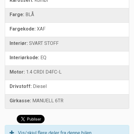
Karosseri:
Kombi
Farge:
BLÅ
Fargekode:
XAF
Interiør:
SVART STOFF
Interiørkode:
EQ
Motor:
1.4 CRDI D4FC-L
Drivstoff:
Diesel
Girkasse:
MANUELL 6TR
Vis/skjul flere deler fra denne bilen