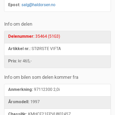
Epost:
salg@haldorsen.no
Info om delen
Delenummer:
35464 (51G3)
Artikkel nr.:
STØRSTE VIFTA
Pris:
kr 465,-
Info om bilen som delen kommer fra
Anmerkning:
97112300 2,0i
Årsmodell:
1997
ChassiNr:
KMHCF21FPVU802457