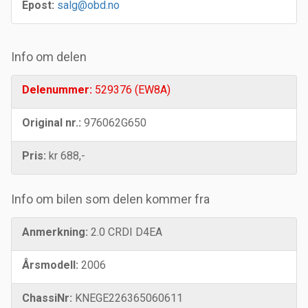
Epost:
salg@obd.no
Info om delen
Delenummer:
529376 (EW8A)
Original nr.:
976062G650
Pris:
kr 688,-
Info om bilen som delen kommer fra
Anmerkning:
2.0 CRDI D4EA
Årsmodell:
2006
ChassiNr:
KNEGE226365060611