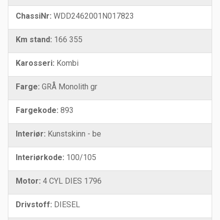
ChassiNr:
WDD2462001N017823
Km stand:
166 355
Karosseri:
Kombi
Farge:
GRÅ Monolith gr
Fargekode:
893
Interiør:
Kunstskinn - be
Interiørkode:
100/105
Motor:
4 CYL DIES 1796
Drivstoff:
DIESEL