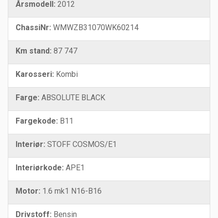
Årsmodell:
2012
ChassiNr:
WMWZB31070WK60214
Km stand:
87 747
Karosseri:
Kombi
Farge:
ABSOLUTE BLACK
Fargekode:
B11
Interiør:
STOFF COSMOS/E1
Interiørkode:
APE1
Motor:
1.6 mk1 N16-B16
Drivstoff:
Bensin