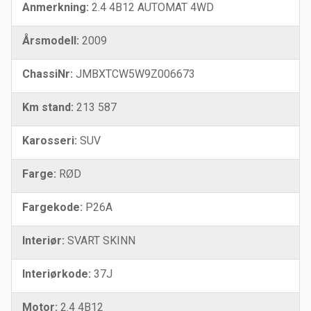
Anmerkning:
2.4 4B12 AUTOMAT 4WD
Årsmodell:
2009
ChassiNr:
JMBXTCW5W9Z006673
Km stand:
213 587
Karosseri:
SUV
Farge:
RØD
Fargekode:
P26A
Interiør:
SVART SKINN
Interiørkode:
37J
Motor:
2.4 4B12