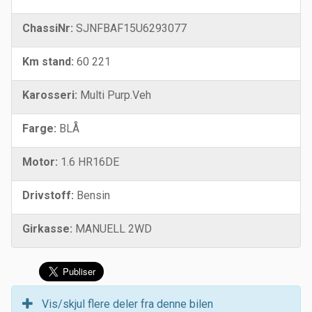
ChassiNr:
SJNFBAF15U6293077
Km stand:
60 221
Karosseri:
Multi Purp.Veh
Farge:
BLÅ
Motor:
1.6 HR16DE
Drivstoff:
Bensin
Girkasse:
MANUELL 2WD
Vis/skjul flere deler fra denne bilen