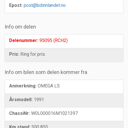
Epost:
post@bdinnlandet.no
Info om delen
Delenummer:
95095 (RCH2)
Pris:
Ring for pris.
Info om bilen som delen kommer fra
Anmerkning:
OMEGA LS
Årsmodell:
1991
ChassiNr:
W0L000016M1021397
Km stand:
300 855