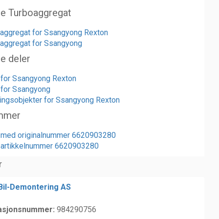
te Turboaggregat
oaggregat for Ssangyong Rexton
oaggregat for Ssangyong
te deler
r for Ssangyong Rexton
r for Ssangyong
ngsobjekter for Ssangyong Rexton
mmer
r med originalnummer 6620903280
r artikkelnummer 6620903280
r
 Bil-Demontering AS
asjonsnummer:
984290756