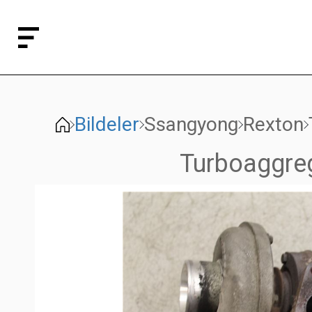
Bildeler
Ssangyong
Rexton
Turboaggre