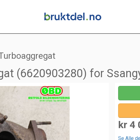
Turboaggregat
gat (6620903280) for Ssang
kr 4 
Se Alle de