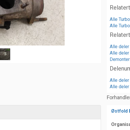
Relater
Alle Turb
Alle Turb
Relater
Alle dele
Alle dele
Demonteri
Delenu
Alle dele
Alle dele
Forhandle
Østfold
Organis