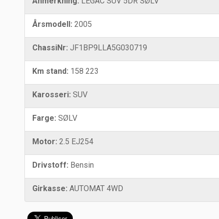
Anmerkning:
LEGAC SUV 5DR SØLV
Årsmodell:
2005
ChassiNr:
JF1BP9LLA5G030719
Km stand:
158 223
Karosseri:
SUV
Farge:
SØLV
Motor:
2.5 EJ254
Drivstoff:
Bensin
Girkasse:
AUTOMAT 4WD