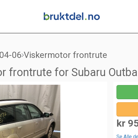
04-06
Viskermotor frontrute
r frontrute for Subaru Outb
kr 9
Se Alle de