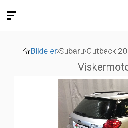
Bildeler
Subaru
Outback 20
Viskermoto