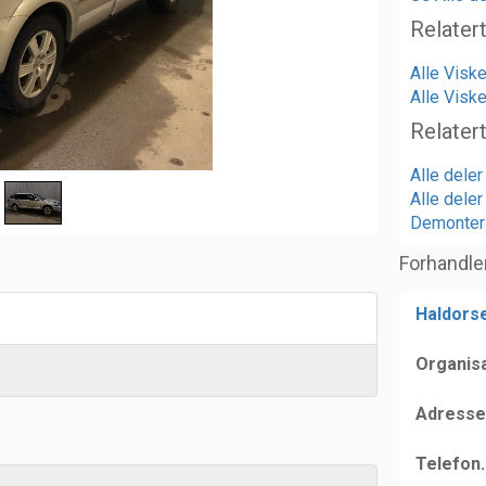
Relater
Alle Visk
Alle Viske
Relater
Alle dele
Alle deler
Demonteri
Forhandle
Haldors
Organis
Adresse
Telefon.