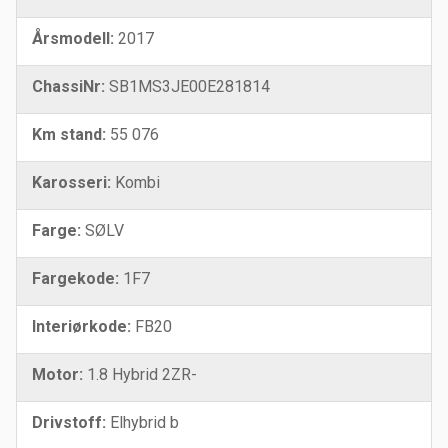
Årsmodell:
2017
ChassiNr:
SB1MS3JE00E281814
Km stand:
55 076
Karosseri:
Kombi
Farge:
SØLV
Fargekode:
1F7
Interiørkode:
FB20
Motor:
1.8 Hybrid 2ZR-
Drivstoff:
Elhybrid b