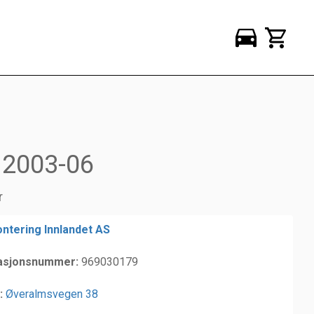
s 2003-06
r
ntering Innlandet AS
asjonsnummer:
969030179
:
Øveralmsvegen 38