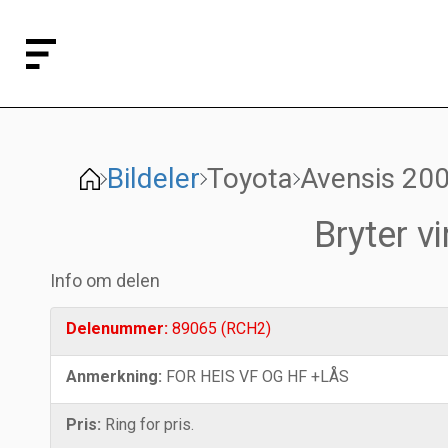
Bildeler
Toyota
Avensis 20
Bryter v
Info om delen
Delenummer:
89065 (RCH2)
Anmerkning:
FOR HEIS VF OG HF +LÅS
Pris:
Ring for pris.