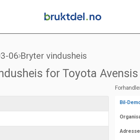
03-06
Bryter vindusheis
indusheis for Toyota Avensi
Forhandle
Bil-Demo
Organis
Adresse