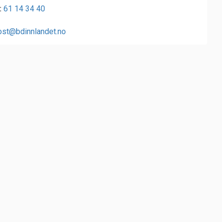
:
61 14 34 40
ost@bdinnlandet.no