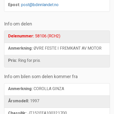
Epost:
post@bdinnlandet.no
Info om delen
Delenummer:
58106 (RCH2)
Anmerkning:
ØVRE FESTE I FREMKANT AV MOTOR
Pris:
Ring for pris.
Info om bilen som delen kommer fra
Anmerkning:
COROLLA GINZA
Årsmodell:
1997
ChassiNr:
JT152EEA100321700