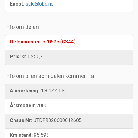
Epost:
salg@obd.no
Info om delen
Delenummer:
570525 (GS4A)
Pris:
kr 1 250,-
Info om bilen som delen kommer fra
Anmerkning:
1.8 1ZZ-FE
Årsmodell:
2000
ChassiNr:
JTDFR320600012605
Km stand:
95 593