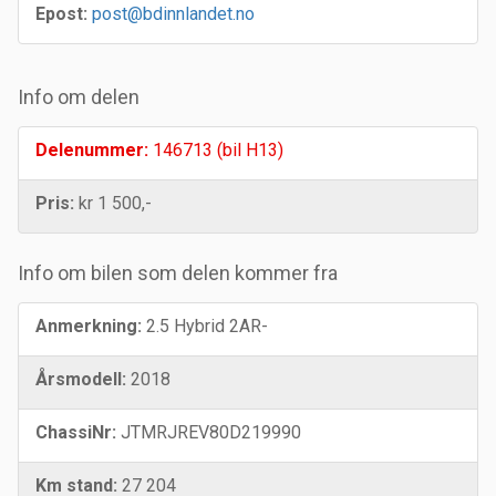
Epost:
post@bdinnlandet.no
Info om delen
Delenummer:
146713 (bil H13)
Pris:
kr 1 500,-
Info om bilen som delen kommer fra
Anmerkning:
2.5 Hybrid 2AR-
Årsmodell:
2018
ChassiNr:
JTMRJREV80D219990
Km stand:
27 204