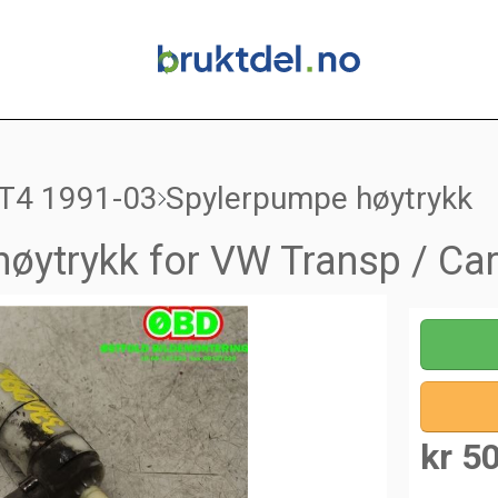
 T4 1991-03
Spylerpumpe høytrykk
øytrykk for VW Transp / Ca
kr 5