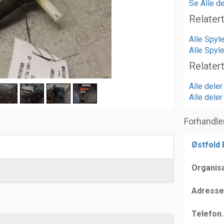
Se Alle de
Relater
Alle Spyl
Alle Spyl
Relater
Alle dele
Alle dele
Forhandle
Østfold
Organis
Adresse
Telefon.