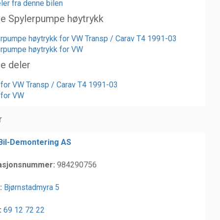
ler fra denne bilen
te Spylerpumpe høytrykk
erpumpe høytrykk for VW Transp / Carav T4 1991-03
erpumpe høytrykk for VW
te deler
r for VW Transp / Carav T4 1991-03
r for VW
r
 Bil-Demontering AS
asjonsnummer:
984290756
:
Bjørnstadmyra 5
:
69 12 72 22