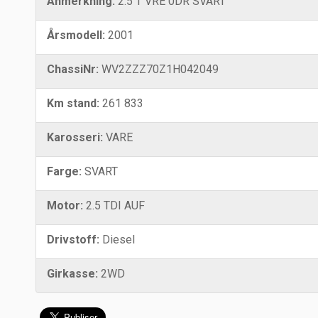
Anmerkning:
2.5 T VRE 0DR SVART
Årsmodell:
2001
ChassiNr:
WV2ZZZ70Z1H042049
Km stand:
261 833
Karosseri:
VARE
Farge:
SVART
Motor:
2.5 TDI AUF
Drivstoff:
Diesel
Girkasse:
2WD