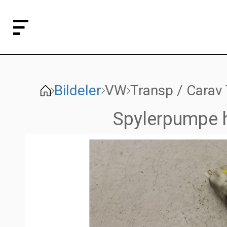
Bildeler
VW
Transp / Carav
Spylerpumpe h