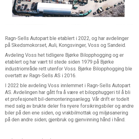
Ragn-Sells Autopart ble etablert i 2022, og har avdelinger
på Skedsmokorset, Auli, Kongsvinger, Voss og Sandeid.
Avdeling Voss het tidligere Bjørke Bilopphogging og er
etablert og har vært til stede siden 1979 på Bjørke
industriområde rett utenfor Voss. Bjørke Bilopphogging ble
overtatt av Ragn-Sells AS i 2016.
I 2022 ble avdeling Voss innlemmet i Ragn-Sells Autopart
AS. Avdelingen har gått fra å være et bilopphuggeri til å bli
et profesjonelt bil-demonteringsanlegg. Vår drift er todelt
med salg av brukte deler fra nyere forsikringsbiler og andre
biler på den ene siden, og vrakbilmottak og miljøsanering
på den andre siden; gjenbruk og gjenvinning hånd i hånd.