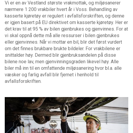
Vi er en av Vestland største vrakmottak, og miljøsanerer
nærmere 1 200 vrakbiler hvert år i Voss. Behandling av
kasserte kjøretøy er regulert i avfallsforskriften, og denne
er igjen basert på EU direktivet om kasserte kjøretøy. Her er
det krav til at 95 % av bilen gjenbrukes og gjenvinnes. For at
vi skal oppnå dette må alle ressurser i bilen gjenbrukes
eller gjenvinnes. Når vi mottar en bil, blir det først vurdert
om det finnes brukbare brukte bildeler. For vrakbilene er
snittalder høy. Dermed blir gjenbruksandelen på disse
bilene noe lav, men gjenvinningsgraden likevel høy. Alle
biler må inn til en omfattende miljøsanering hvor bl.a. alle
væsker og farlig avfall blir fjernet i henhold til
avfallsforskriften.